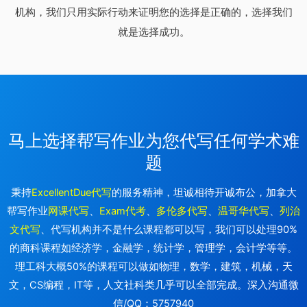
机构，我们只用实际行动来证明您的选择是正确的，选择我们
就是选择成功。
马上选择帮写作业为您代写任何学术难
题
秉持
ExcellentDue代写
的服务精神，坦诚相待开诚布公，加拿大
帮写作业
网课代写
、
Exam代考
、
多伦多代写
、
温哥华代写
、
列治
文代写
、代写机构并不是什么课程都可以写，我们可以处理90%
的商科课程如经济学，金融学，统计学，管理学，会计学等等。
理工科大概50%的课程可以做如物理，数学，建筑，机械，天
文，CS编程，IT等，人文社科类几乎可以全部完成。深入沟通微
信/QQ：5757940