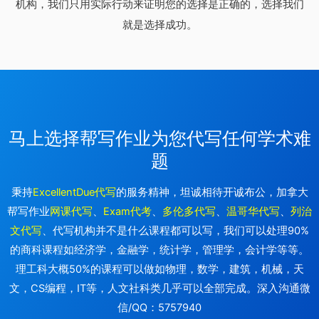
机构，我们只用实际行动来证明您的选择是正确的，选择我们
就是选择成功。
马上选择帮写作业为您代写任何学术难
题
秉持
ExcellentDue代写
的服务精神，坦诚相待开诚布公，加拿大
帮写作业
网课代写
、
Exam代考
、
多伦多代写
、
温哥华代写
、
列治
文代写
、代写机构并不是什么课程都可以写，我们可以处理90%
的商科课程如经济学，金融学，统计学，管理学，会计学等等。
理工科大概50%的课程可以做如物理，数学，建筑，机械，天
文，CS编程，IT等，人文社科类几乎可以全部完成。深入沟通微
信/QQ：5757940