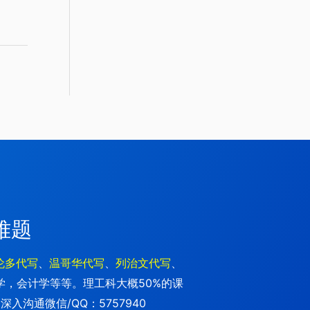
难题
伦多代写
、
温哥华代写
、
列治文代写
、
学，会计学等等。理工科大概50%的课
沟通微信/QQ：5757940